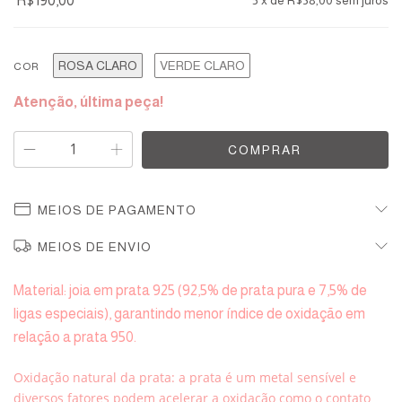
R$190,00
5
x de
R$38,00
sem juros
ROSA CLARO
VERDE CLARO
COR
Atenção, última peça!
MEIOS DE PAGAMENTO
MEIOS DE ENVIO
Material: joia em prata 925 (92,5% de prata pura e 7,5% de
ligas especiais), garantindo menor índice de oxidação em
relação a prata 950.
Oxidação natural da prata: a prata é um metal sensível e
diversos fatores podem acelerar a oxidação como o contato