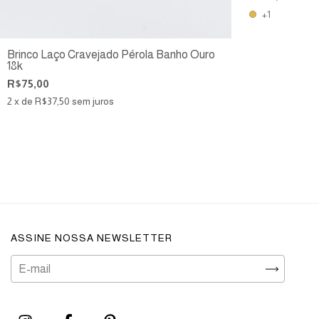
+1
Brinco Laço Cravejado Pérola Banho Ouro
18k
R$75,00
2
x de
R$37,50
sem juros
ASSINE NOSSA NEWSLETTER