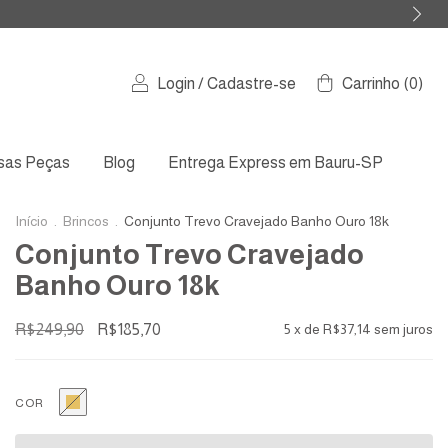
Login
/
Cadastre-se
Carrinho
(
0
)
sas Peças
Blog
Entrega Express em Bauru-SP
Início
.
Brincos
.
Conjunto Trevo Cravejado Banho Ouro 18k
Conjunto Trevo Cravejado
Banho Ouro 18k
R$249,90
R$185,70
5
x de
R$37,14
sem juros
COR