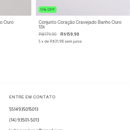
11
%
OFF
ho Ouro
Conjunto Coração Cravejado Banho Ouro
18k
R$179,90
R$159,90
5
x de
R$31,98
sem juros
ENTRE EM CONTATO
5514935015013
(14) 93501-5013