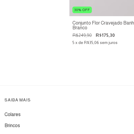
30
%
OFF
Conjunto Flor Cravejado Ban
Branco
R$249,90
R$175,30
5
x de
R$35,06
sem juros
SAIBA MAIS
Colares
Brincos